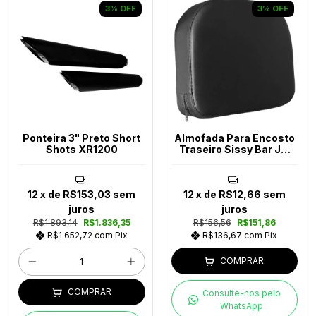
3
%
OFF
3
%
OFF
Ponteira 3" Preto Short
Almofada Para Encosto
Shots XR1200
Traseiro Sissy Bar JM
Escapes
12
x de
R$153,03
sem
12
x de
R$12,66
sem
juros
juros
R$1.893,14
R$1.836,35
R$156,56
R$151,86
R$1.652,72
com
Pix
R$136,67
com
Pix
COMPRAR
COMPRAR
Consulte-nos pelo
WhatsApp