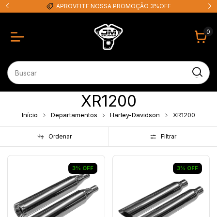
APROVEITE NOSSA PROMOÇÃO 3%OFF
0
XR1200
Início
Departamentos
Harley-Davidson
XR1200
Ordenar
Filtrar
3
%
OFF
3
%
OFF