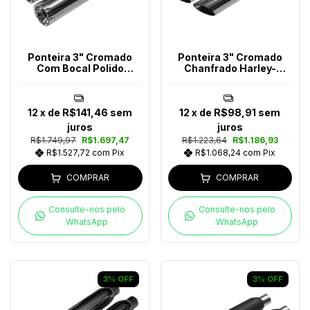
Ponteira 3" Cromado
Ponteira 3" Cromado
Com Bocal Polido
Chanfrado Harley-
Harley-Davidson
Davidson
12
x de
R$141,46
sem
12
x de
R$98,91
sem
juros
juros
R$1.749,97
R$1.697,47
R$1.223,64
R$1.186,93
R$1.527,72
com
Pix
R$1.068,24
com
Pix
COMPRAR
COMPRAR
Consulte-nos pelo
Consulte-nos pelo
WhatsApp
WhatsApp
3
%
OFF
3
%
OFF