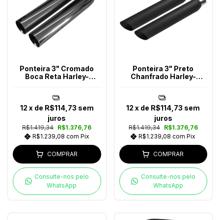
Ponteira 3" Cromado
Ponteira 3" Preto
Boca Reta Harley-
Chanfrado Harley-
Davidson
Davidson
12
x de
R$114,73
sem
12
x de
R$114,73
sem
juros
juros
R$1.419,34
R$1.376,76
R$1.419,34
R$1.376,76
R$1.239,08
com
Pix
R$1.239,08
com
Pix
COMPRAR
COMPRAR
Consulte-nos pelo
Consulte-nos pelo
WhatsApp
WhatsApp