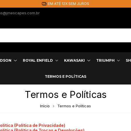
EM ATÉ 12X SEM JUROS
as@jmescapes.com.br
IDSON
ROYAL ENFIELD
KAWASAKI
TRIUMPH
SH
TERMOS E POLÍTICAS
Termos e Políticas
Início
Termos e Políticas
olítica (Política de Privacidade)
olítica (Política de Trocas e Devoluções)