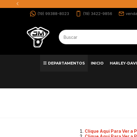
(19) 99388-8023
(19) 3422-9856
vend
DEPARTAMENTOS
INICIO
HARLEY-DAV
Clique Aqui Para Ver a P
Clique Aqui Para Ver a P