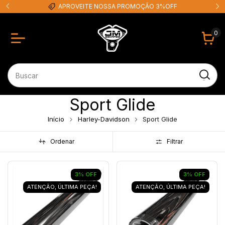
APROVEITE NOSSA PROMOÇÃO 3%OFF
0
Sport Glide
Início
Harley-Davidson
Sport Glide
Ordenar
Filtrar
3
%
OFF
3
%
OFF
ATENÇÃO, ÚLTIMA PEÇA!
ATENÇÃO, ÚLTIMA PEÇA!