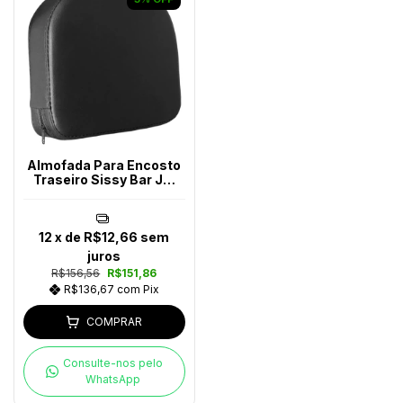
Almofada Para Encosto
Traseiro Sissy Bar JM
Escapes
12
x de
R$12,66
sem
juros
R$156,56
R$151,86
R$136,67
com
Pix
COMPRAR
Consulte-nos pelo
WhatsApp