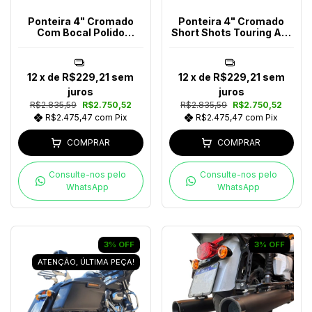
Ponteira 4" Cromado
Ponteira 4" Cromado
Com Bocal Polido
Short Shots Touring Até
Touring Ano 2017-2023
2016
12
x de
R$229,21
sem
12
x de
R$229,21
sem
juros
juros
R$2.835,59
R$2.750,52
R$2.835,59
R$2.750,52
R$2.475,47
com
Pix
R$2.475,47
com
Pix
COMPRAR
COMPRAR
Consulte-nos pelo
Consulte-nos pelo
WhatsApp
WhatsApp
3
%
OFF
3
%
OFF
ATENÇÃO, ÚLTIMA PEÇA!