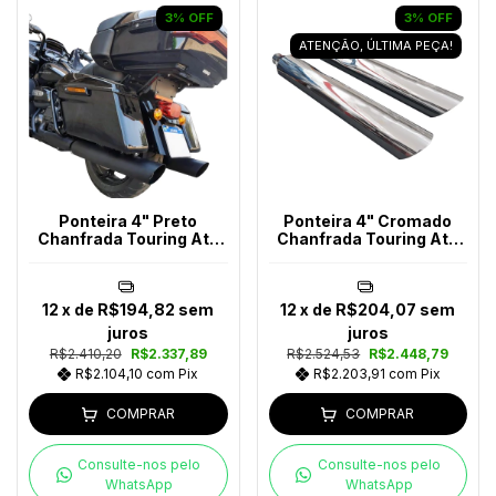
3
%
OFF
3
%
OFF
ATENÇÃO, ÚLTIMA PEÇA!
Ponteira 4" Preto
Ponteira 4" Cromado
Chanfrada Touring Até
Chanfrada Touring Até
2016
2016
12
x de
R$194,82
sem
12
x de
R$204,07
sem
juros
juros
R$2.410,20
R$2.337,89
R$2.524,53
R$2.448,79
R$2.104,10
com
Pix
R$2.203,91
com
Pix
COMPRAR
COMPRAR
Consulte-nos pelo
Consulte-nos pelo
WhatsApp
WhatsApp