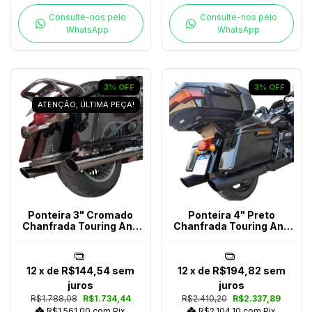
Consulte-nos pelo
Consulte-nos pelo
WhatsApp
WhatsApp
3
%
OFF
3
%
OFF
ATENÇÃO, ÚLTIMA PEÇA!
Ponteira 3" Cromado
Ponteira 4" Preto
Chanfrada Touring Ano
Chanfrada Touring Ano
2017-2023
2017-2023
12
x de
R$144,54
sem
12
x de
R$194,82
sem
juros
juros
R$1.788,08
R$1.734,44
R$2.410,20
R$2.337,89
R$1.561,00
com
Pix
R$2.104,10
com
Pix