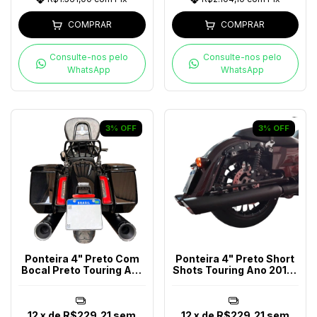
COMPRAR
COMPRAR
Consulte-nos pelo
Consulte-nos pelo
WhatsApp
WhatsApp
3
%
OFF
3
%
OFF
Ponteira 4" Preto Com
Ponteira 4" Preto Short
Bocal Preto Touring Até
Shots Touring Ano 2017-
2016
2023
12
x de
R$229,21
sem
12
x de
R$229,21
sem