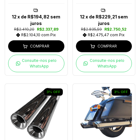
2023
Bocal Polido Touring
Após 2024
12
x de
R$194,82
sem
12
x de
R$229,21
sem
juros
juros
R$2.410,20
R$2.337,89
R$2.835,59
R$2.750,52
R$2.104,10
com
Pix
R$2.475,47
com
Pix
COMPRAR
COMPRAR
Consulte-nos pelo
Consulte-nos pelo
WhatsApp
WhatsApp
3
%
OFF
3
%
OFF