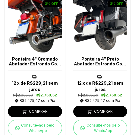
3
%
OFF
3
%
OFF
Ponteira 4" Cromado
Ponteira 4" Preto
Abafador Estrondo Com
Abafador Estrondo Com
Bocal Polido Touring Até
Bocal Preto Touring Ano
2016
2017-2023
12
x de
R$229,21
sem
12
x de
R$229,21
sem
juros
juros
R$2.835,59
R$2.750,52
R$2.835,59
R$2.750,52
R$2.475,47
com
Pix
R$2.475,47
com
Pix
COMPRAR
COMPRAR
Consulte-nos pelo
Consulte-nos pelo
WhatsApp
WhatsApp