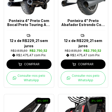
Ponteira 4" Preto Com
Ponteira 4" Preto
Bocal Preto Touring Ano
Abafador Estrondo Com
2017-2023
Bocal Preto Touring
Após 2024
12
x de
R$229,21
sem
12
x de
R$229,21
sem
juros
juros
R$2.835,59
R$2.750,52
R$2.835,59
R$2.750,52
R$2.475,47
com
Pix
R$2.475,47
com
Pix
COMPRAR
COMPRAR
Consulte-nos pelo
Consulte-nos pelo
WhatsApp
WhatsApp
3
%
OFF
3
%
OFF