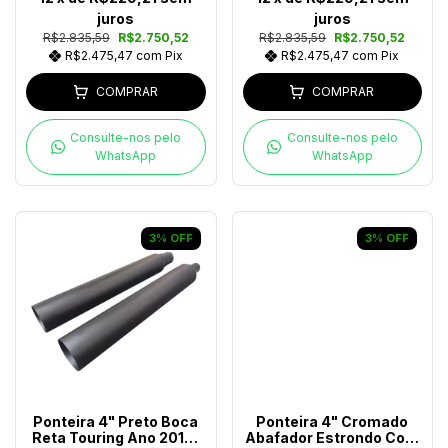
juros
juros
R$2.835,59
R$2.750,52
R$2.835,59
R$2.750,52
R$2.475,47
com
Pix
R$2.475,47
com
Pix
COMPRAR
COMPRAR
Consulte-nos pelo
Consulte-nos pelo
WhatsApp
WhatsApp
3
%
OFF
3
%
OFF
Ponteira 4" Preto Boca
Ponteira 4" Cromado
Reta Touring Ano 2017-
Abafador Estrondo Com