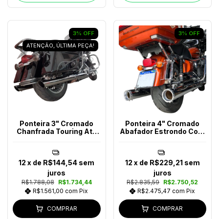
3
%
OFF
3
%
OFF
ATENÇÃO, ÚLTIMA PEÇA!
Ponteira 3" Cromado
Ponteira 4" Cromado
Chanfrada Touring Até
Abafador Estrondo Com
2016
Bocal Polido Touring Ano
2017-2023
12
x de
R$144,54
sem
12
x de
R$229,21
sem
juros
juros
R$1.788,08
R$1.734,44
R$2.835,59
R$2.750,52
R$1.561,00
com
Pix
R$2.475,47
com
Pix
COMPRAR
COMPRAR