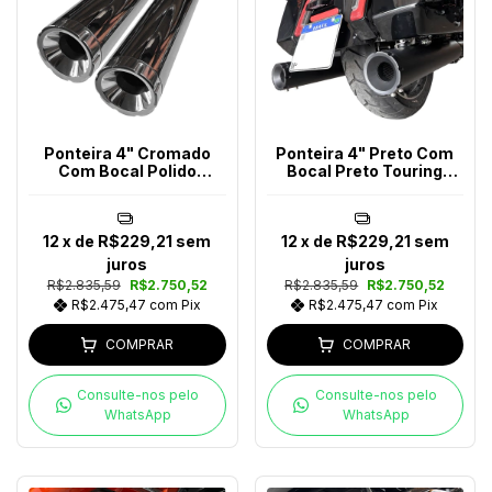
Ponteira 4" Cromado
Ponteira 4" Preto Com
Com Bocal Polido
Bocal Preto Touring
Touring Até 2016
Após 2024
12
x de
R$229,21
sem
12
x de
R$229,21
sem
juros
juros
R$2.835,59
R$2.750,52
R$2.835,59
R$2.750,52
R$2.475,47
com
Pix
R$2.475,47
com
Pix
COMPRAR
COMPRAR
Consulte-nos pelo
Consulte-nos pelo
WhatsApp
WhatsApp