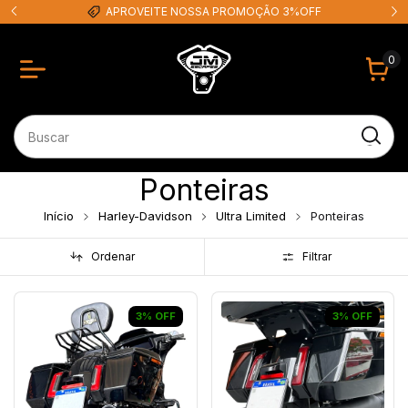
APROVEITE NOSSA PROMOÇÃO 3%OFF
0
Ponteiras
Início
Harley-Davidson
Ultra Limited
Ponteiras
Ordenar
Filtrar
3
%
OFF
3
%
OFF