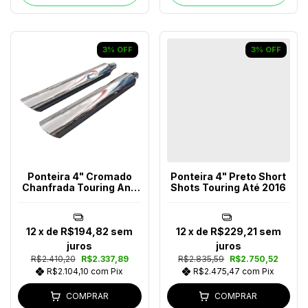
3
%
OFF
3
%
OFF
Ponteira 4" Cromado
Ponteira 4" Preto Short
Chanfrada Touring Ano
Shots Touring Até 2016
2017-2023
12
x de
R$194,82
sem
12
x de
R$229,21
sem
juros
juros
R$2.410,20
R$2.337,89
R$2.835,59
R$2.750,52
R$2.104,10
com
Pix
R$2.475,47
com
Pix
COMPRAR
COMPRAR