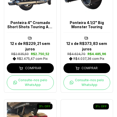
Ponteira 4" Cromado
Ponteira 4.1/2" Big
Short Shots Touring Ano
Monster Touring
2017-2023
12
x de
R$229,21
sem
12
x de
R$373,83
sem
juros
juros
R$2.835,59
R$2.750,52
R$4.624,70
R$4.485,96
R$2.475,47
com
Pix
R$4.037,36
com
Pix
COMPRAR
COMPRAR
Consulte-nos pelo
Consulte-nos pelo
WhatsApp
WhatsApp
3
%
OFF
3
%
OFF