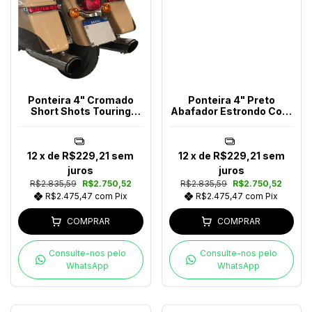
Ponteira 4" Cromado
Ponteira 4" Preto
Short Shots Touring
Abafador Estrondo Com
Após 2024
Bocal Preto Touring Até
2016
12
x de
R$229,21
sem
12
x de
R$229,21
sem
juros
juros
R$2.835,59
R$2.750,52
R$2.835,59
R$2.750,52
R$2.475,47
com
Pix
R$2.475,47
com
Pix
COMPRAR
COMPRAR
Consulte-nos pelo
Consulte-nos pelo
WhatsApp
WhatsApp