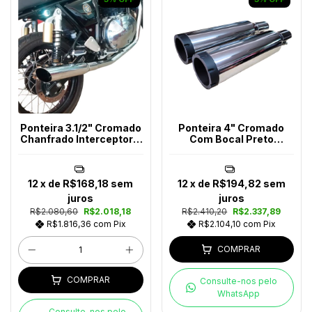
Ponteira 3.1/2" Cromado
Ponteira 4" Cromado
Chanfrado Interceptor e
Com Bocal Preto
Continental 650
Interceptor/Continental
650
12
x de
R$168,18
sem
12
x de
R$194,82
sem
juros
juros
R$2.080,60
R$2.018,18
R$2.410,20
R$2.337,89
R$1.816,36
com
Pix
R$2.104,10
com
Pix
COMPRAR
COMPRAR
Consulte-nos pelo
WhatsApp
Consulte-nos pelo