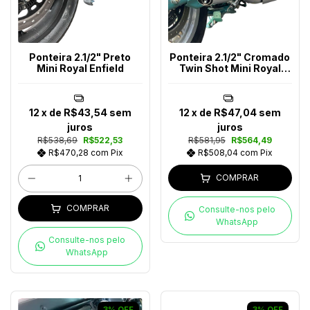
Ponteira 2.1/2" Preto
Ponteira 2.1/2" Cromado
Mini Royal Enfield
Twin Shot Mini Royal
Enfield
12
x de
R$43,54
sem
12
x de
R$47,04
sem
juros
juros
R$538,69
R$522,53
R$581,95
R$564,49
R$470,28
com
Pix
R$508,04
com
Pix
COMPRAR
COMPRAR
Consulte-nos pelo
WhatsApp
Consulte-nos pelo
WhatsApp
3
%
OFF
3
%
OFF