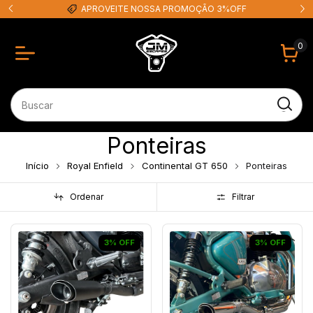
APROVEITE NOSSA PROMOÇÃO 3%OFF
0
Ponteiras
Início
Royal Enfield
Continental GT 650
Ponteiras
Ordenar
Filtrar
3
%
OFF
3
%
OFF