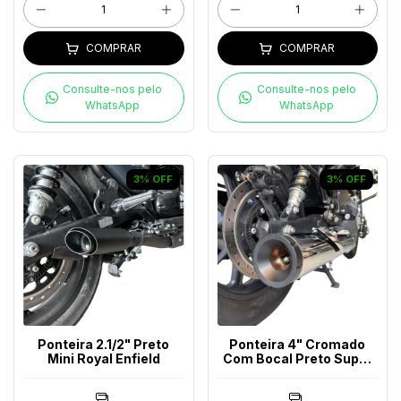
COMPRAR
COMPRAR
Consulte-nos pelo
Consulte-nos pelo
WhatsApp
WhatsApp
3
%
OFF
3
%
OFF
Ponteira 2.1/2" Preto
Ponteira 4" Cromado
Mini Royal Enfield
Com Bocal Preto Super
Meteor 650