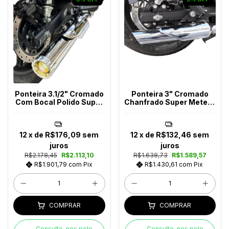
Ponteira 3.1/2" Cromado
Ponteira 3" Cromado
Com Bocal Polido Super
Chanfrado Super Meteor
Meteor 650
650
12
x de
R$176,09
sem
12
x de
R$132,46
sem
juros
juros
R$2.178,45
R$2.113,10
R$1.638,73
R$1.589,57
R$1.901,79
com
Pix
R$1.430,61
com
Pix
COMPRAR
COMPRAR
Consulte-nos pelo
Consulte-nos pelo