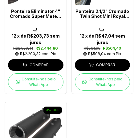
Ponteira Eliminator 4"
Ponteira 2.1/2" Cromado
Cromado Super Meteor
Twin Shot Mini Royal
650
Enfield
12
x de
R$203,73
sem
12
x de
R$47,04
sem
juros
juros
R$2.520,41
R$2.444,80
R$581,95
R$564,49
R$2.200,32
com
Pix
R$508,04
com
Pix
COMPRAR
COMPRAR
Consulte-nos pelo
Consulte-nos pelo
WhatsApp
WhatsApp
3
%
OFF