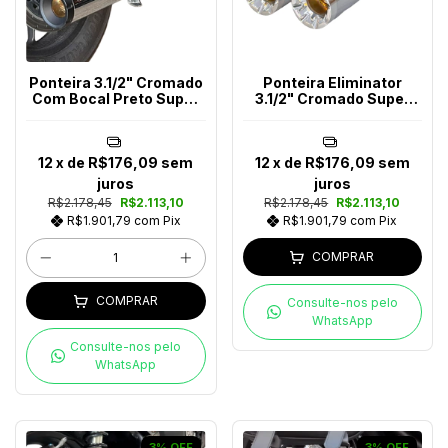
Ponteira 3.1/2" Cromado
Ponteira Eliminator
Com Bocal Preto Super
3.1/2" Cromado Super
Meteor 650
Meteor 650
12
x de
R$176,09
sem
12
x de
R$176,09
sem
juros
juros
R$2.178,45
R$2.113,10
R$2.178,45
R$2.113,10
R$1.901,79
com
Pix
R$1.901,79
com
Pix
COMPRAR
COMPRAR
Consulte-nos pelo
WhatsApp
Consulte-nos pelo
WhatsApp
3
%
OFF
3
%
OFF