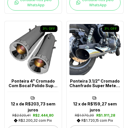
WhatsApp
WhatsApp
3
%
OFF
3
%
OFF
Ponteira 4" Cromado
Ponteira 3.1/2" Cromado
Com Bocal Polido Super
Chanfrado Super Meteor
Meteor 650
650
12
x de
R$203,73
sem
12
x de
R$159,27
sem
juros
juros
R$2.520,41
R$2.444,80
R$1.970,39
R$1.911,28
R$2.200,32
com
Pix
R$1.720,15
com
Pix