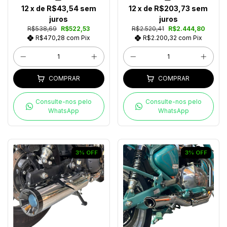
12
x de
R$43,54
sem
12
x de
R$203,73
sem
juros
juros
R$538,69
R$522,53
R$2.520,41
R$2.444,80
R$470,28
com
Pix
R$2.200,32
com
Pix
COMPRAR
COMPRAR
Consulte-nos pelo
Consulte-nos pelo
WhatsApp
WhatsApp
3
%
OFF
3
%
OFF