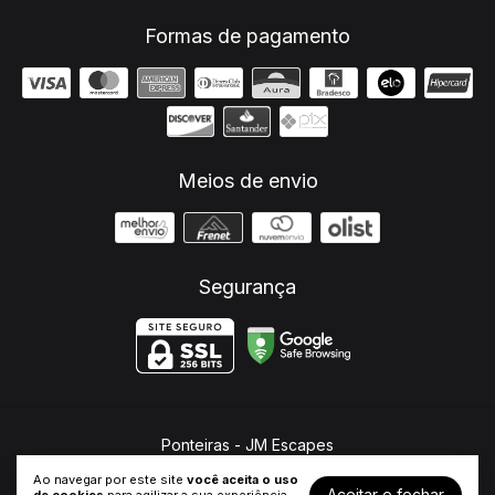
Formas de pagamento
Meios de envio
Segurança
Ponteiras
- JM Escapes
©2026. JM Escapes - 26682321000107. Todos os direitos reservados.
Ao navegar por este site
você aceita o uso
Aceitar e fechar