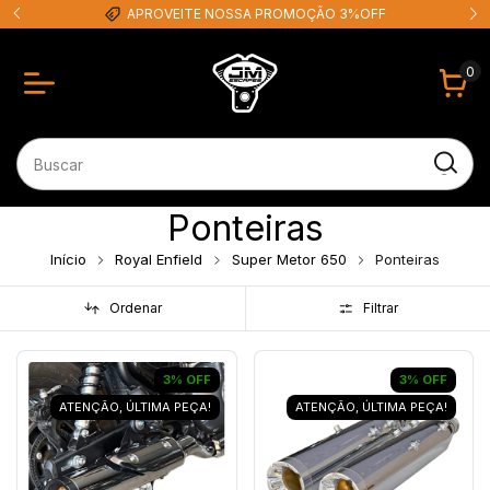
APROVEITE NOSSA PROMOÇÃO 3%OFF
0
Ponteiras
Início
Royal Enfield
Super Metor 650
Ponteiras
Ordenar
Filtrar
3
%
OFF
3
%
OFF
ATENÇÃO, ÚLTIMA PEÇA!
ATENÇÃO, ÚLTIMA PEÇA!