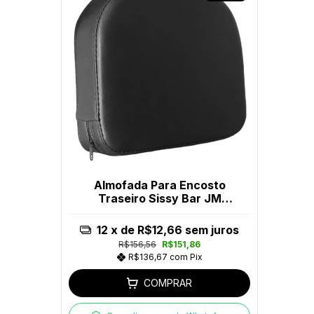
Almofada Para Encosto
Traseiro Sissy Bar JM
Escapes
12
x de
R$12,66
sem juros
R$156,56
R$151,86
R$136,67
com
Pix
COMPRAR