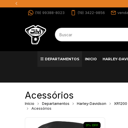
(19) 99388-8023
(19) 3422-9856
vend
DEPARTAMENTOS
INICIO
HARLEY-DAV
Acessórios
Início
Departamentos
Harley-Davidson
XR1200
Acessórios
3
%
OFF