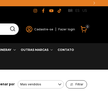
BR
ES
US
0
Cadastre-se
|
Fazer login
INERAY
OUTRAS MARCAS
CONTATO
enar por
Filtrar