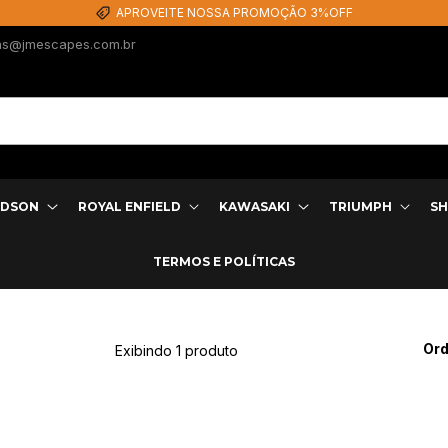
APROVEITE NOSSA PROMOÇÃO 3%OFF
as@jmescapes.com.br
IDSON
ROYAL ENFIELD
KAWASAKI
TRIUMPH
SH
TERMOS E POLÍTICAS
Ord
Exibindo 1 produto